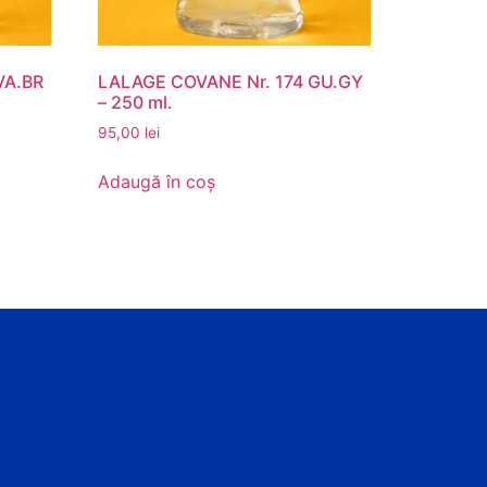
VA.BR
LALAGE COVANE Nr. 174 GU.GY
– 250 ml.
95,00
lei
Adaugă în coș