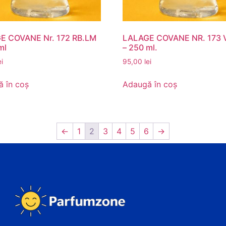
E COVANE Nr. 172 RB.LM
LALAGE COVANE NR. 173 
ml
– 250 ml.
ei
95,00
lei
 în coș
Adaugă în coș
←
1
2
3
4
5
6
→