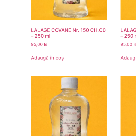
LALAGE COVANE Nr. 150 CH.C0
LALAG
– 250 ml
– 250 
95,00
lei
95,00
l
Adaugă în coș
Adaugă