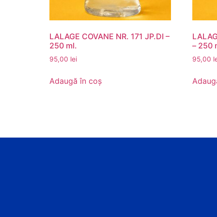
LALAGE COVANE NR. 171 JP.DI –
LALAG
250 ml.
– 250 
95,00
lei
95,00
l
Adaugă în coș
Adaugă