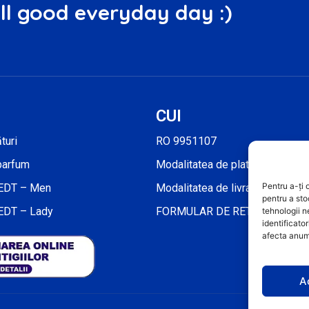
l good everyday day :)
CUI
turi
RO 9951107
 parfum
Modalitatea de plată
Pentru a-ți 
 EDT – Men
Modalitatea de livrare
pentru a sto
EDT – Lady
FORMULAR DE RETRAGERE
tehnologii 
identificato
afecta anumi
A