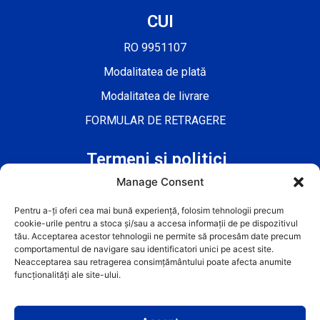
CUI
RO 9951107
Modalitatea de plată
Modalitatea de livrare
FORMULAR DE RETRAGERE
Termeni și politici
Manage Consent
Termeni și Condiții
Politica cookie-urilor
Pentru a-ți oferi cea mai bună experiență, folosim tehnologii precum
cookie-urile pentru a stoca și/sau a accesa informații de pe dispozitivul
Politica de confidențialitate
tău. Acceptarea acestor tehnologii ne permite să procesăm date precum
comportamentul de navigare sau identificatori unici pe acest site.
Neacceptarea sau retragerea consimțământului poate afecta anumite
funcționalități ale site-ului.