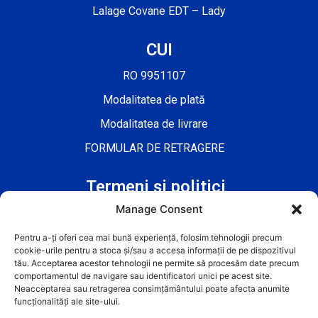
Lalage Covane EDT – Lady
CUI
RO 9951107
Modalitatea de plată
Modalitatea de livrare
FORMULAR DE RETRAGERE
Termeni și politici
Manage Consent
Termeni și Condiții
Politica cookie-urilor
Pentru a-ți oferi cea mai bună experiență, folosim tehnologii precum
cookie-urile pentru a stoca și/sau a accesa informații de pe dispozitivul
Politica de confidențialitate
tău. Acceptarea acestor tehnologii ne permite să procesăm date precum
comportamentul de navigare sau identificatori unici pe acest site.
Neacceptarea sau retragerea consimțământului poate afecta anumite
funcționalități ale site-ului.