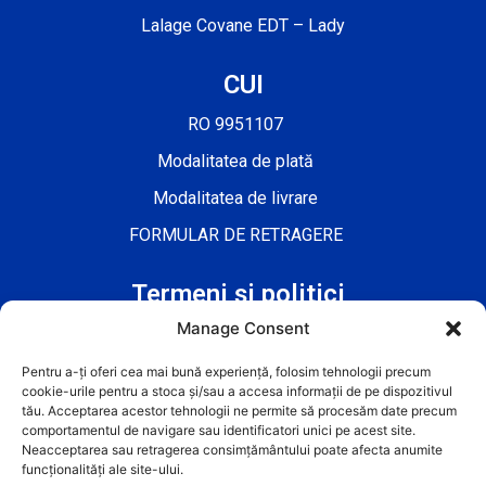
Lalage Covane EDT – Lady
CUI
RO 9951107
Modalitatea de plată
Modalitatea de livrare
FORMULAR DE RETRAGERE
Termeni și politici
Manage Consent
Termeni și Condiții
Politica cookie-urilor
Pentru a-ți oferi cea mai bună experiență, folosim tehnologii precum
cookie-urile pentru a stoca și/sau a accesa informații de pe dispozitivul
Politica de confidențialitate
tău. Acceptarea acestor tehnologii ne permite să procesăm date precum
comportamentul de navigare sau identificatori unici pe acest site.
Neacceptarea sau retragerea consimțământului poate afecta anumite
funcționalități ale site-ului.