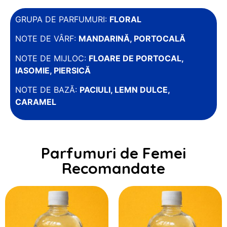
GRUPA DE PARFUMURI:
FLORAL
NOTE DE VÂRF:
MANDARINĂ, PORTOCALĂ
NOTE DE MIJLOC:
FLOARE DE PORTOCAL,
IASOMIE, PIERSICĂ
NOTE DE BAZĂ:
PACIULI, LEMN DULCE,
CARAMEL
Parfumuri de Femei
Recomandate